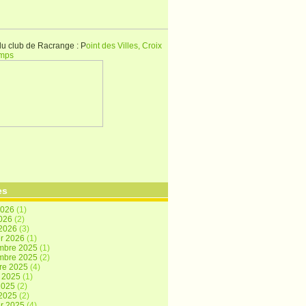
du club de Racrange : P
oint des Villes, Croix
mps
es
2026
(1)
2026
(2)
 2026
(3)
er 2026
(1)
mbre 2025
(1)
mbre 2025
(2)
re 2025
(4)
t 2025
(1)
 2025
(2)
 2025
(2)
er 2025
(4)