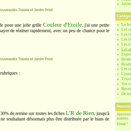
Janvi
Catégo
C
ouleur d'Etoile
La bo
oile pour une jolie grille
, j'ai une petite
Les a
essayer de réaliser rapidement, avec un peu de chance pour le
Les f
Les fi
Les to
Les at
Expos
Brode
Brode
Les t
 rubriques :
Coutu
Tricot
Vos c
Recet
De tou
Newsle
L'R de Rien
a 30% de remise sur toutes les fiches
, jusqu'à
Abonnez-
 ne souhaitant désormais plus être distribuée par le biais de
publiés.
Email