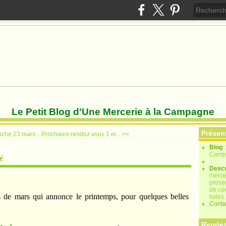
Le Petit Blog d'Une Mercerie à la Campagne
Présen
che 23 mars...
Prochains rendez vous 1 er... >>
Blog
Camp
é
Descr
merce
prése
de coe
s de mars qui annonce le printemps, pour quelques belles
toiles.
Conta
Rendez