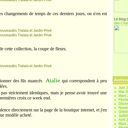
es changements de temps de ces derniers jours, on n'en est
Le blog 
des Cha
 cette collection, la coupe de fleurs.
Atalie
Archiv
tionner des fils nuancés
qui correspondent à peu
lées.
Juin 
Mai 
t pas strictement identiques, mais je pense avoir trouvé une
Mars
 premières croix ce week end.
Févri
Déce
Nove
alence directement sur la page de la boutique internet, et j'en
Octob
que modèle acheté.
Juille
Avril
Mars
Févri