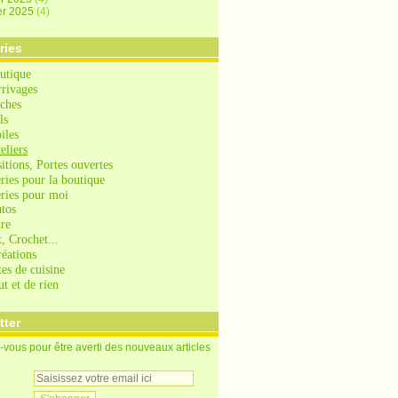
er 2025
(4)
ries
utique
rrivages
iches
ls
iles
eliers
itions, Portes ouvertes
ries pour la boutique
ries pour moi
utos
re
, Crochet...
réations
tes de cuisine
t et de rien
tter
vous pour être averti des nouveaux articles