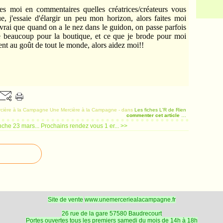
ites moi en commentaires quelles créatrices/créateurs vous
ue, j'essaie d'élargir un peu mon horizon, alors faites moi
t vrai que quand on a le nez dans le guidon, on passe parfois
de beaucoup pour la boutique, et ce que je brode pour moi
nt au goût de tout le monde, alors aidez moi!!
cière à la Campagne Une Mercière à la Campagne
-
dans
Les fiches
L'R de Rien
commenter cet article
…
che 23 mars...
Prochains rendez vous 1 er... >>
Site de vente
www.unemerceriealacampagne.fr
26 rue de la gare 57580 Baudrecourt
Portes ouvertes tous les premiers samedi du mois de 14h à 18h