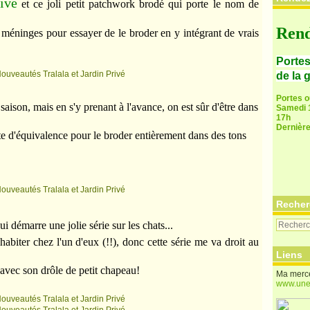
ivé
et ce joli petit patchwork brodé qui porte le nom de
Rend
s méninges pour essayer de le broder en y intégrant de vrais
Portes
de la 
Portes 
aison, mais en s'y prenant à l'avance, on est sûr d'être dans
Samedi 1
17h
Dernière
ste d'équivalence pour le broder entièrement dans des tons
Recher
qui démarre une jolie série sur les chats...
d'habiter chez l'un d'eux (!!), donc cette série me va droit au
Liens
 avec son drôle de petit chapeau!
Ma merce
www.une