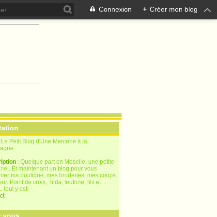
Connexion
+
Créer mon blog
tation
: Le Petit Blog d'Une Mercerie à la
agne
iption
: Quelque part en Moselle, une petite
rie.. Et maintenant un blog pour vous
nter ma boutique, mes broderies, mes coups
ur. Point de croix, Tilda, feutrine, fils et
.. tout y est!
ct
 vous...